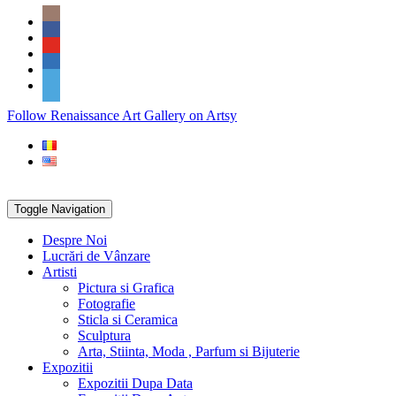
Skip
Social
to
Icons
content
PARTENER
Follow Renaissance Art Gallery on Artsy
ARTSY
Toggle Navigation
Despre Noi
Lucrări de Vânzare
Artisti
Pictura si Grafica
Fotografie
Sticla si Ceramica
Sculptura
Arta, Stiinta, Moda , Parfum si Bijuterie
Expozitii
Expozitii Dupa Data