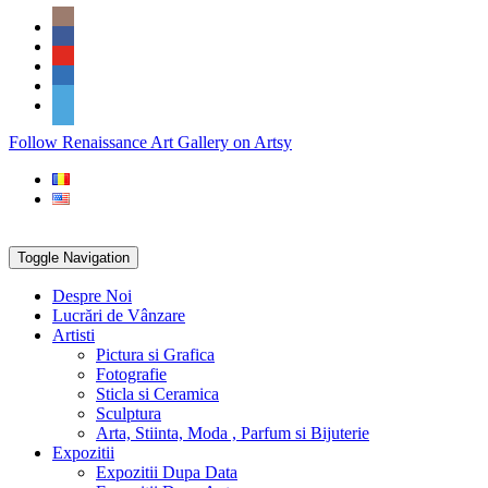
Skip
Social
to
Icons
content
PARTENER
Follow Renaissance Art Gallery on Artsy
ARTSY
Toggle Navigation
Despre Noi
Lucrări de Vânzare
Artisti
Pictura si Grafica
Fotografie
Sticla si Ceramica
Sculptura
Arta, Stiinta, Moda , Parfum si Bijuterie
Expozitii
Expozitii Dupa Data