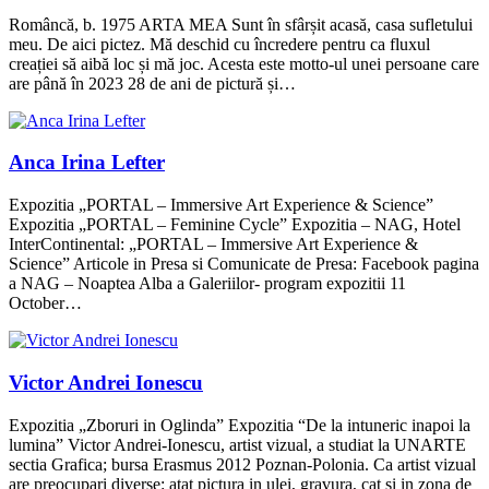
Româncă, b. 1975 ARTA MEA Sunt în sfârșit acasă, casa sufletului
meu. De aici pictez. Mă deschid cu încredere pentru ca fluxul
creației să aibă loc și mă joc. Acesta este motto-ul unei persoane care
are până în 2023 28 de ani de pictură și…
Anca Irina Lefter
Expozitia „PORTAL – Immersive Art Experience & Science”
Expozitia „PORTAL – Feminine Cycle” Expozitia – NAG, Hotel
InterContinental: „PORTAL – Immersive Art Experience &
Science” Articole in Presa si Comunicate de Presa: Facebook pagina
a NAG – Noaptea Alba a Galeriilor- program expozitii 11
October…
Victor Andrei Ionescu
Expozitia „Zboruri in Oglinda” Expozitia “De la intuneric inapoi la
lumina” Victor Andrei-Ionescu, artist vizual, a studiat la UNARTE
sectia Grafica; bursa Erasmus 2012 Poznan-Polonia. Ca artist vizual
are preocupari diverse: atat pictura in ulei, gravura, cat si in zona de