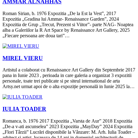
AMMAR ALNAHHAS
Roman Sirian, b. 1976 Expozitia „De la Est la Vest”, 2017
Expozitia „Gradina lui Ammar- Renaissance Garden”, 2024
Expozitia de Grup „Trecut, Prezent si Viitor”- parte NAG- Noaptea
alba a Galeriilor la R Art Space by Renaissance Art Gallery, 2025
„Fiecare persoana are doua tari”…
MIREL VIERU
Artistul a colaborat cu Renaissance Art Gallery din Septembrie 2017
pana in Iunie 2023 , perioada in care galeria a organizat 3 expozitii
personale, toate trei publicate si pe siteul international de arta
Artsy.net urmat apoi de o alta expoziție personală in Iunie 2025 la…
IULIA TOADER
Romanca, b. 1976 2017 Expozitia „Varsta de Aur” 2018 Expozitia
„De-a v-ati ascunselea” 2023 Expozitia „MayDay” 2024 Expozitia
„Flori Târzii” Lucrări disponibile la Vânzare: M. Arh. Iulia Toader –
arhitect si artist, lucreaza de 14 ani in domeniul architecturii de