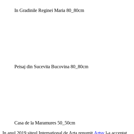
In Gradinile Reginei Maria 80_80cm
Peisaj din Sucevita Bucovina 80_80cm
Casa de la Maramures 50_50cm
In anul 2019 siteul International de Arta renumit
Artsy
l-a acceptat