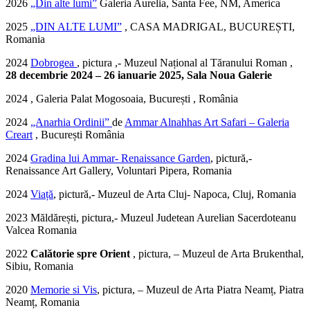
2026
„Din alte lumi”
Galeria Aurelia, Santa Fee, NM, America
2025
„DIN ALTE LUMI”
, CASA MADRIGAL, BUCUREȘTI,
Romania
2024
Dobrogea
, pictura ,- Muzeul Național al Tăranului Roman ,
28 decembrie 2024 – 26 ianuarie 2025, Sala Noua Galerie
2024 , Galeria Palat Mogosoaia, București , România
2024
„Anarhia Ordinii”
de
Ammar Alnahhas Art Safari – Galeria
Creart
, București România
2024
Gradina lui Ammar- Renaissance Garden
, pictură,-
Renaissance Art Gallery, Voluntari Pipera, Romania
2024
Viață
, pictură,- Muzeul de Arta Cluj- Napoca, Cluj, Romania
2023 Măldărești, pictura,- Muzeul Judetean Aurelian Sacerdoteanu
Valcea Romania
2022
Calătorie spre Orient
, pictura, – Muzeul de Arta Brukenthal,
Sibiu, Romania
2020
Memorie si Vis
, pictura, – Muzeul de Arta Piatra Neamț, Piatra
Neamț, Romania