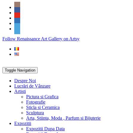
Skip
Social
to
Icons
content
PARTENER
Follow Renaissance Art Gallery on Artsy
ARTSY
Toggle Navigation
Despre Noi
Lucrări de Vânzare
Artisti
Pictura si Grafica
Fotografie
Sticla si Ceramica
Sculptura
Arta, Stiinta, Moda , Parfum si Bijuterie
Expozitii
Expozitii Dupa Data