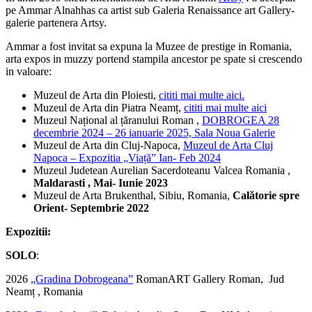
pe Ammar Alnahhas ca artist sub Galeria Renaissance art Gallery-
galerie partenera Artsy.
Ammar
a fost invitat sa expuna la Muzee de prestige in Romania,
arta expos in muzzy portend stampila ancestor pe spate si crescendo
in valoare:
Muzeul de Arta din Ploiesti,
cititi mai multe aici.
Muzeul de Arta din Piatra Neamț,
cititi mai multe aici
Muzeul Național al țăranului Roman ,
DOBROGEA 28
decembrie 2024 – 26 ianuarie 2025, Sala Noua Galerie
Muzeul de Arta din Cluj-Napoca,
Muzeul de Arta Cluj
Napoca – Expozitia „Viață” Ian- Feb 2024
Muzeul Judetean Aurelian Sacerdoteanu Valcea Romania ,
Maldarasti , Mai- Iunie 2023
Muzeul de Arta Brukenthal, Sibiu, Romania,
Calătorie spre
Orient- Septembrie 2022
Expozitii:
SOLO
:
2026
„Gradina Dobrogeana”
RomanART Gallery Roman, Jud
Neamț , Romania