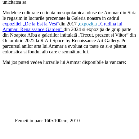
unicitatea sa.
Modelele culturale cu tenta mesopotamica aduse de Ammar din Siria
le regasim in lucrarile prezentate la Galeria noastra in cadrul
expozitiei „De la Est la Vest”
din 2017 ,
expoziția
„Gradina lui
Ammar- Renaissance Garden”
din 2024 si expoziția de grup parte
din Noaptea Alba a galeriilor intitulată „Trecut, prezent si Viitor” din
Octombrie 2025 la R Art Space by Renaissance Art Gallery. Pe
parcursul anilor arta lui Ammar a evoluat cu toate ca si-a păstrat
coloristica si fondul alb care e semnătura lui.
Mai jos puteti vedea lucrarile lui Ammar disponibile la vanzare:
Femeii in parc 160x100cm, 2010