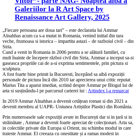
Viitor”- parte NAG- Noaptea alba a
Galeriilor la R Art Space by
Renaissance Art Gallery, 2025
„Fiecare persoana are doua tari” – este declaratia lui Ammar
Alnahhas acum ca s-a mutat in Romania, venind initial din tara
veche, frumoasa si istorica – impartita astazi – de razboiul civil – din
Siria.
Cand a venit in Romania in 2006 pentru a se alătură familiei, cu
mult înainte de începere război civil din Siria, Ammar a inceput sa-si
gaseasca propriile cai de a-si exprima sentimentele, prin pictura si
sculptura.
A fost foarte bine primit la Bucuresti, începând sa aibă expoziții
personale de pictura încă din 2010 iar aprecierea unui critic reputat
Marius Tita a aparut imediat, scriind despre Ammar pe Blogul lui de
arta si susținându-l pe parcursul carierei lui :
Artindex l-a remarcat
In 2019 Ammar Alnahhas a devenit cetățean roman si din 2021 a
devenit membru al UAPR- Uniunea Artiștilor Plastici din România.
Prin numeroasele sale expoziții avute in București dar si in țară si in
străinătate , Ammar a devenit foarte apreciat de colecționari. Arta sa,
in colectiile private din Europa si Orient, nu schimba modul in care
traieste Ammar. El creeaza cu onestitate și a ramas modest in