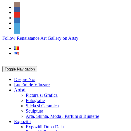
Skip
Social
to
Icons
content
PARTENER
Follow Renaissance Art Gallery on Artsy
ARTSY
Toggle Navigation
Despre Noi
Lucrări de Vânzare
Artisti
Pictura si Grafica
Fotografie
Sticla si Ceramica
Sculptura
Arta, Stiinta, Moda , Parfum si Bijuterie
Expozitii
Expozitii Dupa Data