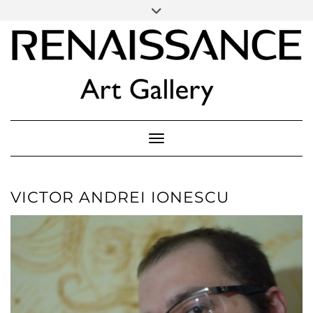
SOCIAL
Skip
ICONS
to
content
PARTENER
Follow Renaissance Art Gallery on Artsy
ARTSY
Toggle Navigation
VICTOR ANDREI IONESCU