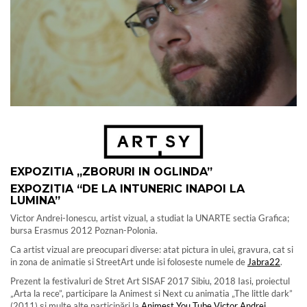
EXPOZITIA „ZBORURI IN OGLINDA”
EXPOZITIA “DE LA INTUNERIC INAPOI LA
LUMINA”
Victor Andrei-Ionescu, artist vizual, a studiat la UNARTE sectia Grafica;
bursa Erasmus 2012 Poznan-Polonia.
Ca artist vizual are preocupari diverse: atat pictura in ulei, gravura, cat si
in zona de animatie si StreetArt unde isi foloseste numele de
Jabra22
.
Prezent la festivaluri de Stret Art SISAF 2017 Sibiu, 2018 Iasi, proiectul
„Arta la rece”, participare la Animest si Next cu animatia „The little dark”
(2011) și multe alte participări la
Animest You Tube Victor Andrei