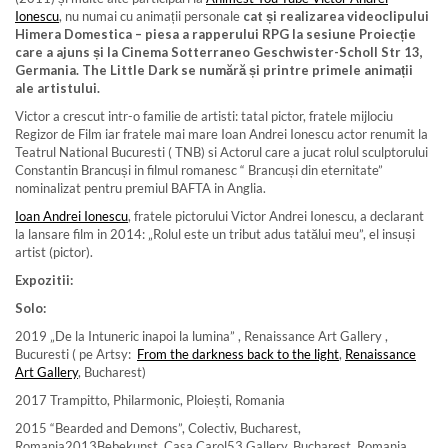
Ionescu
, nu numai cu animații personale
cat și realizarea videoclipului
Himera Domestica – piesa a rapperului RPG la sesiune Proiecție
care a ajuns și la Cinema Sotterraneo Geschwister-Scholl Str 13,
Germania. The Little Dark se numără și printre primele animații
ale artistului.
Victor a crescut intr-o familie de artisti: tatal pictor, fratele mijlociu
Regizor de Film iar fratele mai mare Ioan Andrei Ionescu actor renumit la
Teatrul National Bucuresti ( TNB) si Actorul care a jucat rolul sculptorului
Constantin Brancuși in filmul romanesc “ Brancuși din eternitate”
nominalizat pentru premiul BAFTA in Anglia.
Ioan Andrei Ionescu
, fratele pictorului Victor Andrei Ionescu, a declarant
la lansare film in 2014: „Rolul este un tribut adus tatălui meu”, el insuși
artist (pictor).
Expozitii:
Solo:
2019 „De la Intuneric inapoi la lumina” , Renaissance Art Gallery ,
Bucuresti ( pe Artsy:
From the darkness back to the light
,
Renaissance
Art Gallery
, Bucharest)
2017 Trampitto, Philarmonic, Ploiești, Romania
2015 “Bearded and Demons”, Colectiv, Bucharest,
Romania2013Bebekunst, Casa Carol53 Gallery, Bucharest, Romania