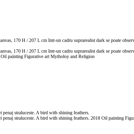
 canvas, 170 H / 207 L cm Intr-un cadru suprarealist dark se poate obser
 canvas, 170 H / 207 L cm Intr-un cadru suprarealist dark se poate obser
19 Oil painting Figurative art Mytholoy and Religion
 penaj straluceste. A bird with shining feathers.
 penaj straluceste. A bird with shining feathers. 2018 Oil painting Figu