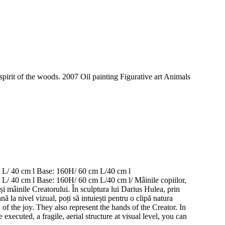
spirit of the woods. 2007 Oil painting Figurative art Animals
 L/ 40 cm l Base: 160H/ 60 cm L/40 cm l
L/ 40 cm l Base: 160H/ 60 cm L/40 cm l/ Mâinile copiilor,
și mâinile Creatorului. În sculptura lui Darius Hulea, prin
ă la nivel vizual, poți să intuiești pentru o clipă natura
, of the joy. They also represent the hands of the Creator. In
xecuted, a fragile, aerial structure at visual level, you can