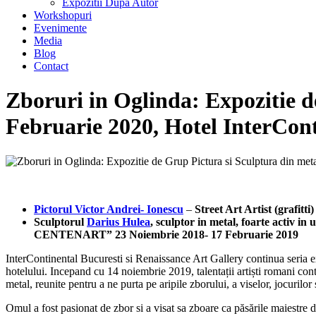
Expozitii Dupa Autor
Workshopuri
Evenimente
Media
Blog
Contact
Zboruri in Oglinda: Expozitie d
Februarie 2020, Hotel InterCon
Pictorul Victor Andrei- Ionescu
–
Street Art Artist (grafit
Sculptorul
Darius Hulea
, sculptor in metal, foarte activ i
CENTENART” 23 Noiembrie 2018- 17 Februarie 2019
InterContinental Bucuresti si Renaissance Art Gallery continua seria e
hotelului. Incepand cu 14 noiembrie 2019, talentații artiști romani con
metal, reunite pentru a ne purta pe aripile zborului, a viselor, jocurilor
Omul a fost pasionat de zbor si a visat sa zboare ca păsările maiestre 