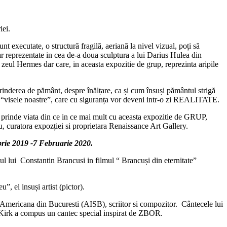
iei.
t executate, o structură fragilă, aeriană la nivel vizual, poți să
apar reprezentate in cea de-a doua sculptura a lui Darius Hulea din
 zeul Hermes dar care, in aceasta expozitie de grup, reprezinta aripile
prinderea de pământ, despre înălțare, ca și cum însuși pământul strigă
oare “visele noastre”, care cu siguranța vor deveni intr-o zi REALITATE.
 prinde viata din ce in ce mai mult cu aceasta expozitie de GRUP,
oiu, curatora expozției si proprietara Renaissance Art Gallery.
mbrie 2019 -7 Februarie 2020.
olul lui Constantin Brancusi in filmul “ Brancuși din eternitate”
”, el insuși artist (pictor).
a Americana din Bucuresti (AISB), scriitor si compozitor. Cântecele lui
” Kirk a compus un cantec special inspirat de ZBOR.