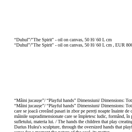
“Duhul”/"The Spirit" - oil on canvas, 50 H/ 60 L cm
“Duhul”/"The Spirit" - oil on canvas, 50 H/ 60 L cm , EUR 800, 
“Mâini jucaușe”/ “Playful hands” Dimensiuni/ Dimensions: To
“Mâini jucaușe”/ “Playful hands” Dimensiuni/ Dimensions: Tot
care se joacă creeând pasari in zbor pe pereți noapte înainte de 
mâinile supradimensionate care se împletesc ludic, formând, în pof
sufletului, materia lui. / The hands the children that play creati
Darius Hulea's sculpture, through the oversized hands that playfu