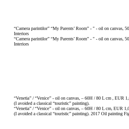
“Camera parintilor” “My Parents’ Room” - " - oil on canvas, 5
Interiors
“Camera parintilor” “My Parents’ Room” - " - oil on canvas, 50
Interiors
“Venetia” / “Venice” - oil on canvas, – 60H / 80 L cm , EUR 1,0
(I avoided a classical “touristic” painting).
“Venetia” / “Venice” - oil on canvas, – 60H / 80 L cm, EUR 1,0
(I avoided a classical “touristic” painting). 2017 Oil painting F