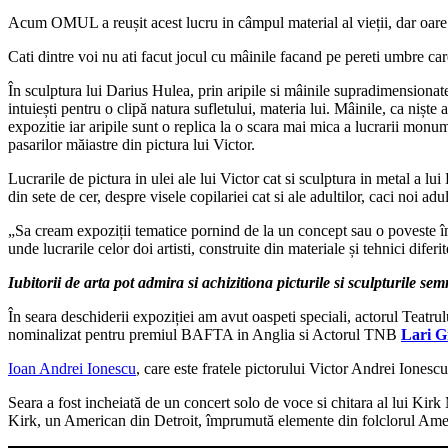
Acum OMUL a reușit acest lucru in câmpul material al vieții, dar oare i
Cati dintre voi nu ati facut jocul cu mâinile facand pe pereti umbre ca
În sculptura lui Darius Hulea, prin aripile si mâinile supradimensionate 
intuiești pentru o clipă natura sufletului, materia lui. Mâinile, ca nișt
expozitie iar aripile sunt o replica la o scara mai mica a lucrarii mon
pasarilor măiastre din pictura lui Victor.
Lucrarile de pictura in ulei ale lui Victor cat si sculptura in metal a 
din sete de cer, despre visele copilariei cat si ale adultilor, caci noi
„Sa cream expoziții tematice pornind de la un concept sau o poveste î
unde lucrarile celor doi artisti, construite din materiale și tehnici dif
Iubitorii de arta pot admira si achizitiona picturile si sculpturil
În seara deschiderii expoziției am avut oaspeti speciali, actorul Teat
nominalizat pentru premiul BAFTA in Anglia si Actorul TNB
Lari G
Ioan Andrei Ionescu
, care este fratele pictorului Victor Andrei Ionescu,
Seara a fost incheiată de un concert solo de voce si chitara al lui Ki
Kirk, un American din Detroit, împrumută elemente din folclorul Ameri