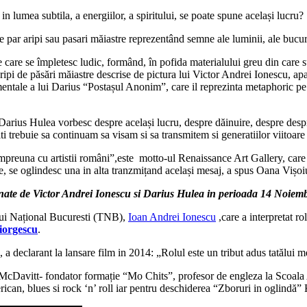
n lumea subtila, a energiilor, a spiritului, se poate spune același lucru?
re par aripi sau pasari măiastre reprezentând semne ale luminii, ale bucur
care se împletesc ludic, formând, în pofida materialului greu din care sun
e aripi de păsări măiastre descrise de pictura lui Victor Andrei Ionescu, 
umentale a lui Darius “Postașul Anonim”, care il reprezinta metaphoric pe
lui Darius Hulea vorbesc despre același lucru, despre dăinuire, despre des
 adulti trebuie sa continuam sa visam si sa transmitem si generatiilor viit
mpreuna cu artistii români”,este motto-ul Renaissance Art Gallery, care
erite, se oglindesc una in alta tranzmițand același mesaj, a spus Oana Viș
e semnate de Victor Andrei Ionescu si Darius Hulea in perioada 14 Noie
rului Național Bucuresti (TNB),
Ioan Andrei Ionescu
,care a interpretat r
iorgescu
.
 a declarant la lansare film in 2014: „Rolul este un tribut adus tatălui meu
rk McDavitt- fondator formație “Mo Chits”, profesor de engleza la Scoal
can, blues si rock ‘n’ roll iar pentru deschiderea “Zboruri in oglindă