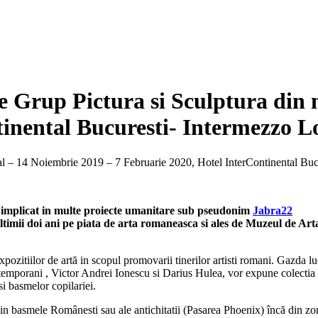
e Grup Pictura si Sculptura din 
tinental Bucuresti- Intermezzo 
ti) implicat in multe proiecte umanitare sub pseudonim
Jabra22
n ultimii doi ani pe piata de arta romaneasca si ales de Muzeul de A
xpozitiilor de artă in scopul promovarii tinerilor artisti romani. Gazda 
temporani , Victor Andrei Ionescu si Darius Hulea, vor expune colectia „Z
 si basmelor copilariei.
din basmele Românesti sau ale antichitatii (Pasarea Phoenix) încă din zori