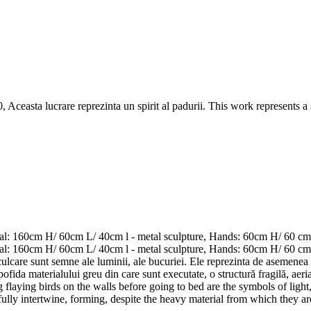
Aceasta lucrare reprezinta un spirit al padurii. This work represents a 
tal: 160cm H/ 60cm L/ 40cm l - metal sculpture, Hands: 60cm H/ 60 cm
al: 160cm H/ 60cm L/ 40cm l - metal sculpture, Hands: 60cm H/ 60 cm 
culcare sunt semne ale luminii, ale bucuriei. Ele reprezinta de asemenea 
ida materialului greu din care sunt executate, o structură fragilă, aerian
ng flaying birds on the walls before going to bed are the symbols of light
lly intertwine, forming, despite the heavy material from which they are e