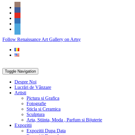
Skip
Social
to
Icons
content
PARTENER
Follow Renaissance Art Gallery on Artsy
ARTSY
Toggle Navigation
Despre Noi
Lucrări de Vânzare
Artisti
Pictura si Grafica
Fotografie
Sticla si Ceramica
Sculptura
Arta, Stiinta, Moda , Parfum si Bijuterie
Expozitii
Expozitii Dupa Data