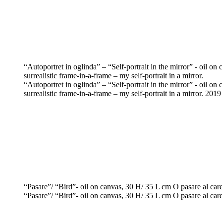
“Autoportret in oglinda” – “Self-portrait in the mirror” - oil on
surrealistic frame-in-a-frame – my self-portrait in a mirror.
“Autoportret in oglinda” – “Self-portrait in the mirror” - oil on
surrealistic frame-in-a-frame – my self-portrait in a mirror. 20
“Pasare”/ “Bird”- oil on canvas, 30 H/ 35 L cm O pasare al carei
“Pasare”/ “Bird”- oil on canvas, 30 H/ 35 L cm O pasare al carei