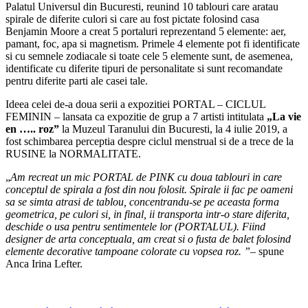
Palatul Universul din Bucuresti, reunind 10 tablouri care aratau
spirale de diferite culori si care au fost pictate folosind casa
Benjamin Moore a creat 5 portaluri reprezentand 5 elemente: aer,
pamant, foc, apa si magnetism. Primele 4 elemente pot fi identificate
si cu semnele zodiacale si toate cele 5 elemente sunt, de asemenea,
identificate cu diferite tipuri de personalitate si sunt recomandate
pentru diferite parti ale casei tale.
Ideea celei de-a doua serii a expozitiei PORTAL – CICLUL
FEMININ – lansata ca expozitie de grup a 7 artisti intitulata
„La vie
en ….. roz”
la Muzeul Taranului din Bucuresti, la 4 iulie 2019, a
fost schimbarea perceptia despre ciclul menstrual si de a trece de la
RUSINE la NORMALITATE.
„
Am recreat un mic PORTAL de PINK cu doua tablouri in care
conceptul de spirala a fost din nou folosit. Spirale ii fac pe oameni
sa se simta atrasi de tablou, concentrandu-se pe aceasta forma
geometrica, pe culori si, in final, ii transporta intr-o stare diferita,
deschide o usa pentru sentimentele lor (PORTALUL). Fiind
designer de arta conceptuala, am creat si o fusta de balet folosind
elemente decorative tampoane colorate cu vopsea roz. ”
– spune
Anca Irina Lefter.