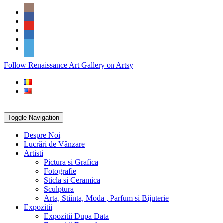
Skip
Social
to
Icons
content
PARTENER
Follow Renaissance Art Gallery on Artsy
ARTSY
Toggle Navigation
Despre Noi
Lucrări de Vânzare
Artisti
Pictura si Grafica
Fotografie
Sticla si Ceramica
Sculptura
Arta, Stiinta, Moda , Parfum si Bijuterie
Expozitii
Expozitii Dupa Data