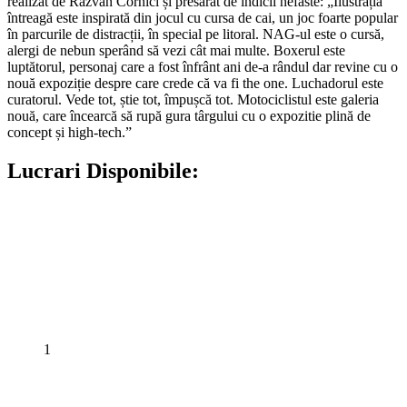
realizat de Răzvan Cornici și presărat de indicii nefaste: „Ilustrația
întreagă este inspirată din jocul cu cursa de cai, un joc foarte popular
în parcurile de distracții, în special pe litoral. NAG-ul este o cursă,
alergi de nebun sperând să vezi cât mai multe. Boxerul este
luptătorul, personaj care a fost înfrânt ani de-a rândul dar revine cu o
nouă expoziție despre care crede că va fi the one. Luchadorul este
curatorul. Vede tot, știe tot, împușcă tot. Motociclistul este galeria
nouă, care încearcă să rupă gura târgului cu o expozitie plină de
concept și high-tech.”
Lucrari Disponibile:
1