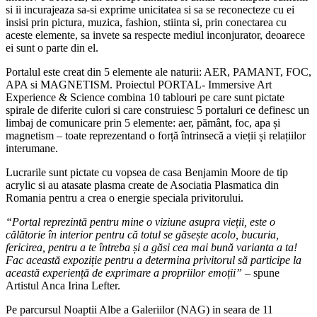
si ii incurajeaza sa-si exprime unicitatea si sa se reconecteze cu ei
insisi prin pictura, muzica, fashion, stiinta si, prin conectarea cu
aceste elemente, sa invete sa respecte mediul inconjurator, deoarece
ei sunt o parte din el.
Portalul este creat din 5 elemente ale naturii: AER, PAMANT, FOC,
APA si MAGNETISM. Proiectul PORTAL- Immersive Art
Experience & Science combina 10 tablouri pe care sunt pictate
spirale de diferite culori si care construiesc 5 portaluri ce definesc un
limbaj de comunicare prin 5 elemente: aer, pământ, foc, apa și
magnetism – toate reprezentand o forță întrinsecă a vieții și relațiilor
interumane.
Lucrarile sunt pictate cu vopsea de casa Benjamin Moore de tip
acrylic si au atasate plasma create de Asociatia Plasmatica din
Romania pentru a crea o energie speciala privitorului.
“Portal reprezintă pentru mine o viziune asupra vieții, este o
călătorie în interior pentru că totul se găsește acolo, bucuria,
fericirea, pentru a te întreba și a găsi cea mai bună varianta a ta!
Fac această expoziție pentru a determina privitorul să participe la
această experiență de exprimare a propriilor emoții”
– spune
Artistul Anca Irina Lefter.
Pe parcursul Noaptii Albe a Galeriilor (NAG) in seara de 11