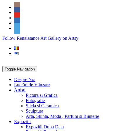
Skip
Social
to
Icons
content
PARTENER
Follow Renaissance Art Gallery on Artsy
ARTSY
Toggle Navigation
Despre Noi
Lucrări de Vânzare
Artisti
Pictura si Grafica
Fotografie
Sticla si Ceramica
Sculptura
Arta, Stiinta, Moda , Parfum si Bijuterie
Expozitii
Expozitii Dupa Data