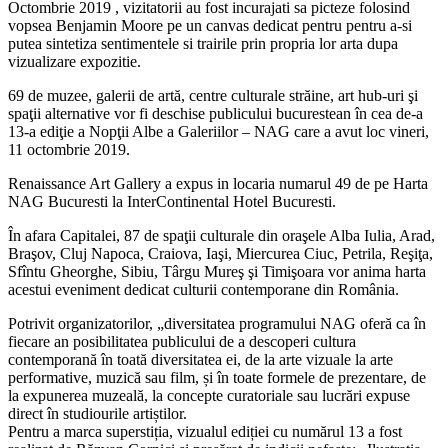
Octombrie 2019 , vizitatorii au fost incurajati sa picteze folosind
vopsea Benjamin Moore pe un canvas dedicat pentru pentru a-si
putea sintetiza sentimentele si trairile prin propria lor arta dupa
vizualizare expozitie.
69 de muzee, galerii de artă, centre culturale străine, art hub-uri şi
spaţii alternative vor fi deschise publicului bucurestean în cea de-a
13-a ediţie a Nopţii Albe a Galeriilor – NAG care a avut loc vineri,
11 octombrie 2019.
Renaissance Art Gallery a expus in locaria numarul 49 de pe Harta
NAG Bucuresti la InterContinental Hotel Bucuresti.
În afara Capitalei, 87 de spaţii culturale din oraşele Alba Iulia, Arad,
Braşov, Cluj Napoca, Craiova, Iaşi, Miercurea Ciuc, Petrila, Reşiţa,
Sfîntu Gheorghe, Sibiu, Târgu Mureş şi Timişoara vor anima harta
acestui eveniment dedicat culturii contemporane din România.
Potrivit organizatorilor, „diversitatea programului NAG oferă ca în
fiecare an posibilitatea publicului de a descoperi cultura
contemporană în toată diversitatea ei, de la arte vizuale la arte
performative, muzică sau film, și în toate formele de prezentare, de
la expunerea muzeală, la concepte curatoriale sau lucrări expuse
direct în studiourile artiștilor.
Pentru a marca superstiția, vizualul ediției cu numărul 13 a fost