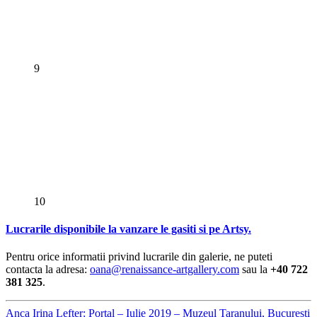
9
10
Lucrarile disponibile la vanzare le gasiti si pe Artsy.
Pentru orice informatii privind lucrarile din galerie, ne puteti
contacta la adresa:
oana@renaissance-artgallery.com
sau la
+40 722
381 325
.
Anca Irina Lefter: Portal – Iulie 2019 – Muzeul Taranului, Bucuresti