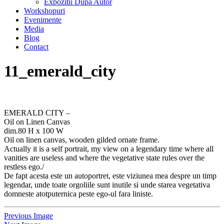
Expozitii Dupa Autor
Workshopuri
Evenimente
Media
Blog
Contact
11_emerald_city
EMERALD CITY –
Oil on Linen Canvas
dim.80 H x 100 W
Oil on linen canvas, wooden gilded ornate frame.
Actually it is a self portrait, my view on a legendary time where all
vanities are useless and where the vegetative state rules over the
restless ego./
De fapt acesta este un autoportret, este viziunea mea despre un timp
legendar, unde toate orgoliile sunt inutile si unde starea vegetativa
domneste atotputernica peste ego-ul fara liniste.
Previous Image