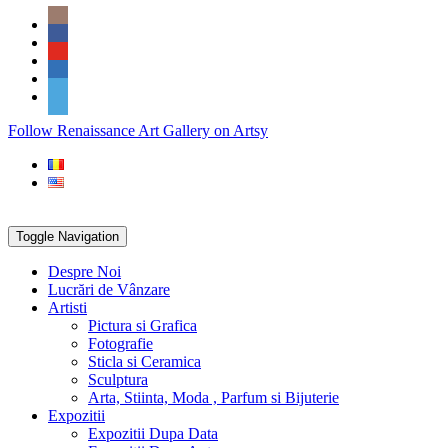
Skip
Social
to
Icons
content
PARTENER
Follow Renaissance Art Gallery on Artsy
ARTSY
Toggle Navigation
Despre Noi
Lucrări de Vânzare
Artisti
Pictura si Grafica
Fotografie
Sticla si Ceramica
Sculptura
Arta, Stiinta, Moda , Parfum si Bijuterie
Expozitii
Expozitii Dupa Data