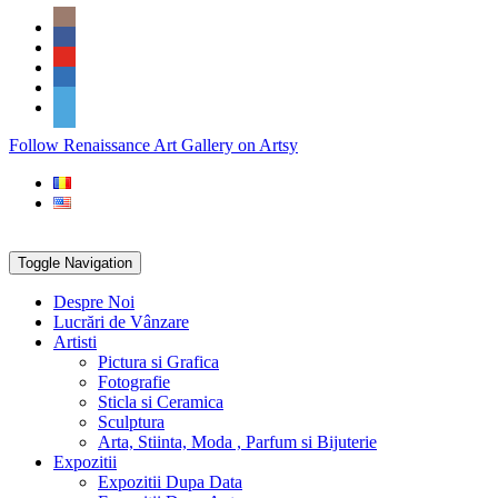
Skip
Social
to
Icons
content
PARTENER
Follow Renaissance Art Gallery on Artsy
ARTSY
Toggle Navigation
Despre Noi
Lucrări de Vânzare
Artisti
Pictura si Grafica
Fotografie
Sticla si Ceramica
Sculptura
Arta, Stiinta, Moda , Parfum si Bijuterie
Expozitii
Expozitii Dupa Data