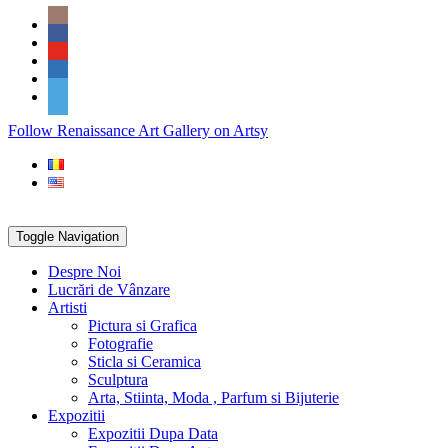
Skip
Social
to
Icons
content
PARTENER
Follow Renaissance Art Gallery on Artsy
ARTSY
Toggle Navigation
Despre Noi
Lucrări de Vânzare
Artisti
Pictura si Grafica
Fotografie
Sticla si Ceramica
Sculptura
Arta, Stiinta, Moda , Parfum si Bijuterie
Expozitii
Expozitii Dupa Data