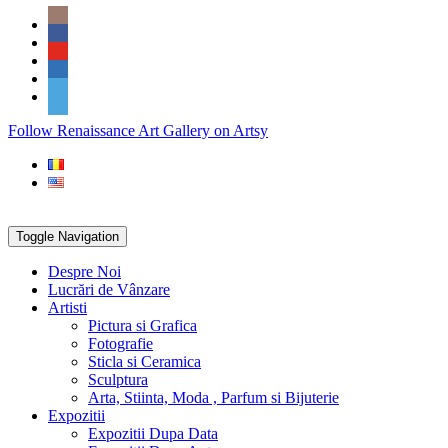
Skip
Social
to
Icons
content
PARTENER
Follow Renaissance Art Gallery on Artsy
ARTSY
Toggle Navigation
Despre Noi
Lucrări de Vânzare
Artisti
Pictura si Grafica
Fotografie
Sticla si Ceramica
Sculptura
Arta, Stiinta, Moda , Parfum si Bijuterie
Expozitii
Expozitii Dupa Data