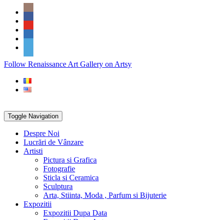
Skip
Social
to
Icons
content
PARTENER
Follow Renaissance Art Gallery on Artsy
ARTSY
Toggle Navigation
Despre Noi
Lucrări de Vânzare
Artisti
Pictura si Grafica
Fotografie
Sticla si Ceramica
Sculptura
Arta, Stiinta, Moda , Parfum si Bijuterie
Expozitii
Expozitii Dupa Data