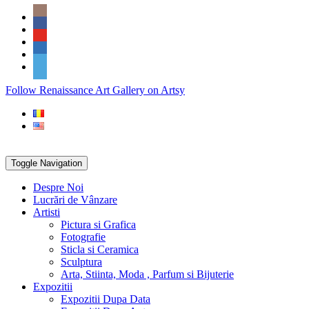
Skip
Social
to
Icons
content
PARTENER
Follow Renaissance Art Gallery on Artsy
ARTSY
Toggle Navigation
Despre Noi
Lucrări de Vânzare
Artisti
Pictura si Grafica
Fotografie
Sticla si Ceramica
Sculptura
Arta, Stiinta, Moda , Parfum si Bijuterie
Expozitii
Expozitii Dupa Data