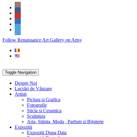
Skip
Social
to
Icons
content
PARTENER
Follow Renaissance Art Gallery on Artsy
ARTSY
Toggle Navigation
Despre Noi
Lucrări de Vânzare
Artisti
Pictura si Grafica
Fotografie
Sticla si Ceramica
Sculptura
Arta, Stiinta, Moda , Parfum si Bijuterie
Expozitii
Expozitii Dupa Data