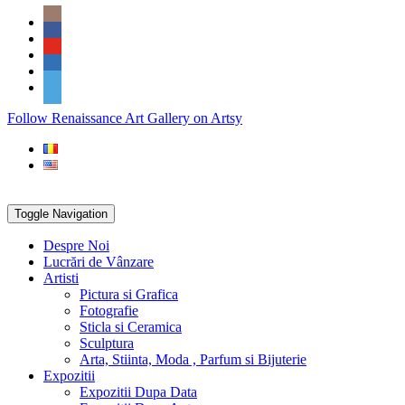
Skip
Social
to
Icons
content
PARTENER
Follow Renaissance Art Gallery on Artsy
ARTSY
Toggle Navigation
Despre Noi
Lucrări de Vânzare
Artisti
Pictura si Grafica
Fotografie
Sticla si Ceramica
Sculptura
Arta, Stiinta, Moda , Parfum si Bijuterie
Expozitii
Expozitii Dupa Data