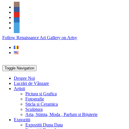
Skip
Social
to
Icons
content
PARTENER
Follow Renaissance Art Gallery on Artsy
ARTSY
Toggle Navigation
Despre Noi
Lucrări de Vânzare
Artisti
Pictura si Grafica
Fotografie
Sticla si Ceramica
Sculptura
Arta, Stiinta, Moda , Parfum si Bijuterie
Expozitii
Expozitii Dupa Data