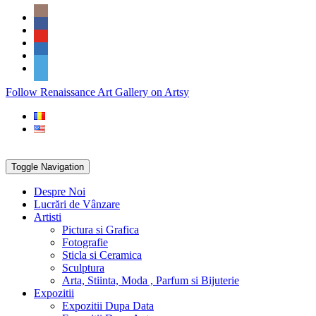
Skip
Social
to
Icons
content
PARTENER
Follow Renaissance Art Gallery on Artsy
ARTSY
Toggle Navigation
Despre Noi
Lucrări de Vânzare
Artisti
Pictura si Grafica
Fotografie
Sticla si Ceramica
Sculptura
Arta, Stiinta, Moda , Parfum si Bijuterie
Expozitii
Expozitii Dupa Data