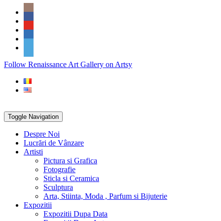
Skip
Social
to
Icons
content
PARTENER
Follow Renaissance Art Gallery on Artsy
ARTSY
Toggle Navigation
Despre Noi
Lucrări de Vânzare
Artisti
Pictura si Grafica
Fotografie
Sticla si Ceramica
Sculptura
Arta, Stiinta, Moda , Parfum si Bijuterie
Expozitii
Expozitii Dupa Data