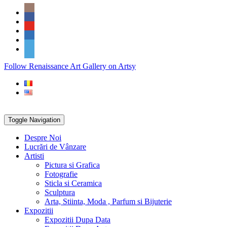
Skip
Social
to
Icons
content
PARTENER
Follow Renaissance Art Gallery on Artsy
ARTSY
Toggle Navigation
Despre Noi
Lucrări de Vânzare
Artisti
Pictura si Grafica
Fotografie
Sticla si Ceramica
Sculptura
Arta, Stiinta, Moda , Parfum si Bijuterie
Expozitii
Expozitii Dupa Data