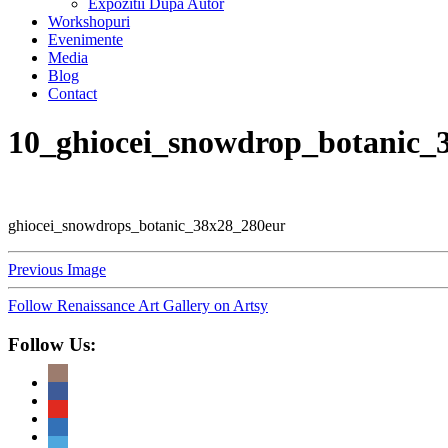
Expozitii Dupa Autor
Workshopuri
Evenimente
Media
Blog
Contact
10_ghiocei_snowdrop_botanic_
ghiocei_snowdrops_botanic_38x28_280eur
Previous Image
Follow Renaissance Art Gallery on Artsy
Follow Us: