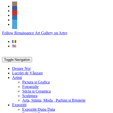
Skip
Social
to
Icons
content
PARTENER
Follow Renaissance Art Gallery on Artsy
ARTSY
Toggle Navigation
Despre Noi
Lucrări de Vânzare
Artisti
Pictura si Grafica
Fotografie
Sticla si Ceramica
Sculptura
Arta, Stiinta, Moda , Parfum si Bijuterie
Expozitii
Expozitii Dupa Data