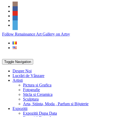
Skip
Social
to
Icons
content
PARTENER
Follow Renaissance Art Gallery on Artsy
ARTSY
Toggle Navigation
Despre Noi
Lucrări de Vânzare
Artisti
Pictura si Grafica
Fotografie
Sticla si Ceramica
Sculptura
Arta, Stiinta, Moda , Parfum si Bijuterie
Expozitii
Expozitii Dupa Data