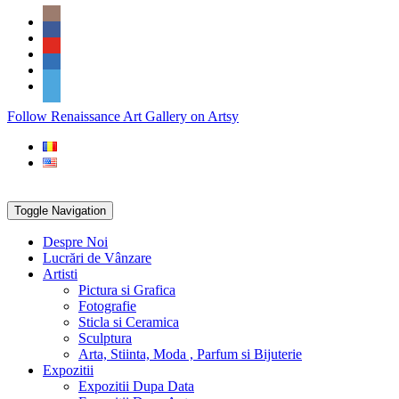
Skip
Social
to
Icons
content
PARTENER
Follow Renaissance Art Gallery on Artsy
ARTSY
Toggle Navigation
Despre Noi
Lucrări de Vânzare
Artisti
Pictura si Grafica
Fotografie
Sticla si Ceramica
Sculptura
Arta, Stiinta, Moda , Parfum si Bijuterie
Expozitii
Expozitii Dupa Data