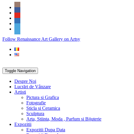
Skip
Social
to
Icons
content
PARTENER
Follow Renaissance Art Gallery on Artsy
ARTSY
Toggle Navigation
Despre Noi
Lucrări de Vânzare
Artisti
Pictura si Grafica
Fotografie
Sticla si Ceramica
Sculptura
Arta, Stiinta, Moda , Parfum si Bijuterie
Expozitii
Expozitii Dupa Data