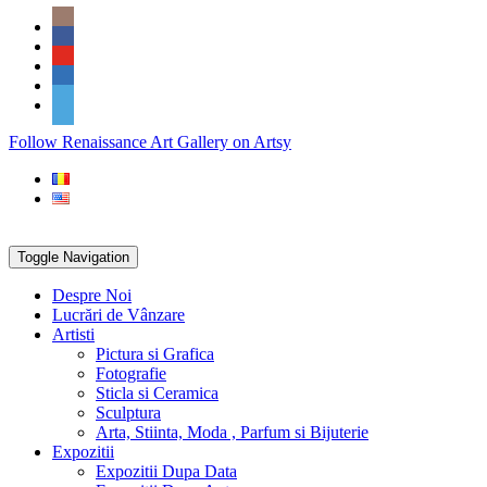
Skip
Social
to
Icons
content
PARTENER
Follow Renaissance Art Gallery on Artsy
ARTSY
Toggle Navigation
Despre Noi
Lucrări de Vânzare
Artisti
Pictura si Grafica
Fotografie
Sticla si Ceramica
Sculptura
Arta, Stiinta, Moda , Parfum si Bijuterie
Expozitii
Expozitii Dupa Data