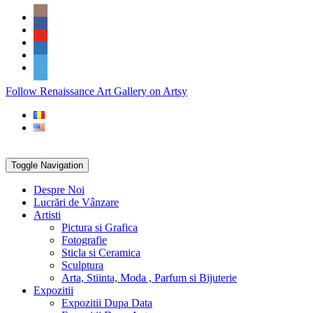
Skip
Social
to
Icons
content
PARTENER
Follow Renaissance Art Gallery on Artsy
ARTSY
Toggle Navigation
Despre Noi
Lucrări de Vânzare
Artisti
Pictura si Grafica
Fotografie
Sticla si Ceramica
Sculptura
Arta, Stiinta, Moda , Parfum si Bijuterie
Expozitii
Expozitii Dupa Data