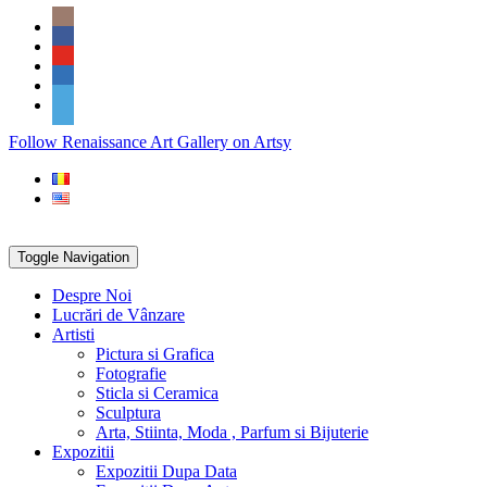
Skip
Social
to
Icons
content
PARTENER
Follow Renaissance Art Gallery on Artsy
ARTSY
Toggle Navigation
Despre Noi
Lucrări de Vânzare
Artisti
Pictura si Grafica
Fotografie
Sticla si Ceramica
Sculptura
Arta, Stiinta, Moda , Parfum si Bijuterie
Expozitii
Expozitii Dupa Data