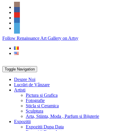
Skip
Social
to
Icons
content
PARTENER
Follow Renaissance Art Gallery on Artsy
ARTSY
Toggle Navigation
Despre Noi
Lucrări de Vânzare
Artisti
Pictura si Grafica
Fotografie
Sticla si Ceramica
Sculptura
Arta, Stiinta, Moda , Parfum si Bijuterie
Expozitii
Expozitii Dupa Data