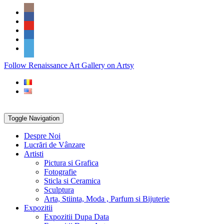
Skip
Social
to
Icons
content
PARTENER
Follow Renaissance Art Gallery on Artsy
ARTSY
Toggle Navigation
Despre Noi
Lucrări de Vânzare
Artisti
Pictura si Grafica
Fotografie
Sticla si Ceramica
Sculptura
Arta, Stiinta, Moda , Parfum si Bijuterie
Expozitii
Expozitii Dupa Data