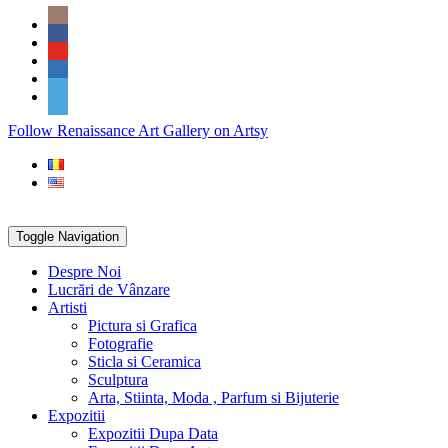
Skip
Social
to
Icons
content
PARTENER
Follow Renaissance Art Gallery on Artsy
ARTSY
Toggle Navigation
Despre Noi
Lucrări de Vânzare
Artisti
Pictura si Grafica
Fotografie
Sticla si Ceramica
Sculptura
Arta, Stiinta, Moda , Parfum si Bijuterie
Expozitii
Expozitii Dupa Data