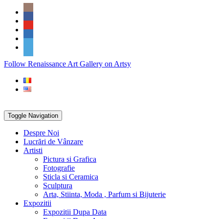
Skip
Social
to
Icons
content
PARTENER
Follow Renaissance Art Gallery on Artsy
ARTSY
Toggle Navigation
Despre Noi
Lucrări de Vânzare
Artisti
Pictura si Grafica
Fotografie
Sticla si Ceramica
Sculptura
Arta, Stiinta, Moda , Parfum si Bijuterie
Expozitii
Expozitii Dupa Data