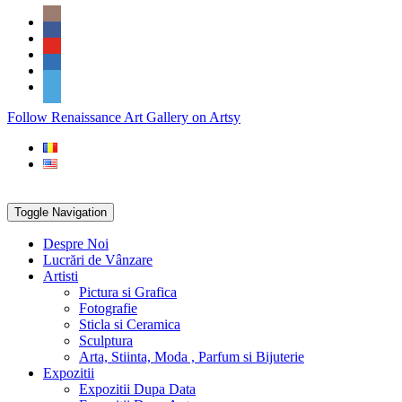
Skip
Social
to
Icons
content
PARTENER
Follow Renaissance Art Gallery on Artsy
ARTSY
Toggle Navigation
Despre Noi
Lucrări de Vânzare
Artisti
Pictura si Grafica
Fotografie
Sticla si Ceramica
Sculptura
Arta, Stiinta, Moda , Parfum si Bijuterie
Expozitii
Expozitii Dupa Data