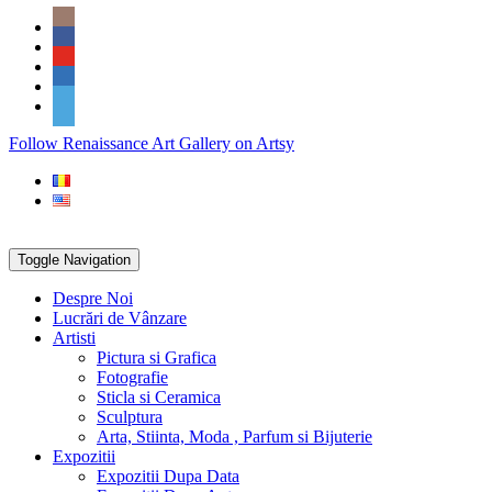
Skip
Social
to
Icons
content
PARTENER
Follow Renaissance Art Gallery on Artsy
ARTSY
Toggle Navigation
Despre Noi
Lucrări de Vânzare
Artisti
Pictura si Grafica
Fotografie
Sticla si Ceramica
Sculptura
Arta, Stiinta, Moda , Parfum si Bijuterie
Expozitii
Expozitii Dupa Data