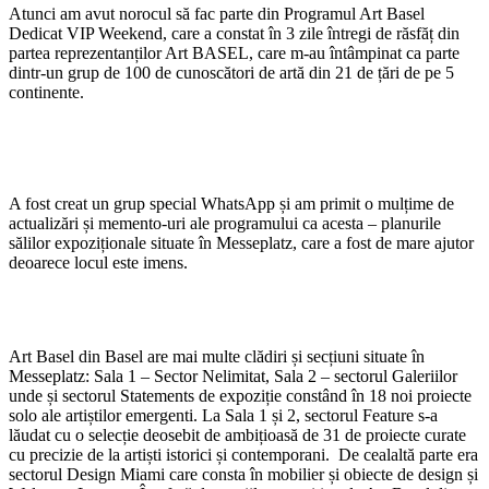
Atunci am avut norocul să fac parte din Programul Art Basel
Dedicat VIP Weekend, care a constat în 3 zile întregi de răsfăț din
partea reprezentanților Art BASEL, care m-au întâmpinat ca parte
dintr-un grup de 100 de cunoscători de artă din 21 de țări de pe 5
continente.
A fost creat un grup special WhatsApp și am primit o mulțime de
actualizări și memento-uri ale programului ca acesta – planurile
sălilor expoziționale situate în Messeplatz, care a fost de mare ajutor
deoarece locul este imens.
Art Basel din Basel are mai multe clădiri și secțiuni situate în
Messeplatz: Sala 1 – Sector Nelimitat, Sala 2 – sectorul Galeriilor
unde și sectorul Statements de expoziție constând în 18 noi proiecte
solo ale artiștilor emergenti. La Sala 1 și 2, sectorul Feature s-a
lăudat cu o selecție deosebit de ambițioasă de 31 de proiecte curate
cu precizie de la artiști istorici și contemporani. De cealaltă parte era
sectorul Design Miami care consta în mobilier și obiecte de design și