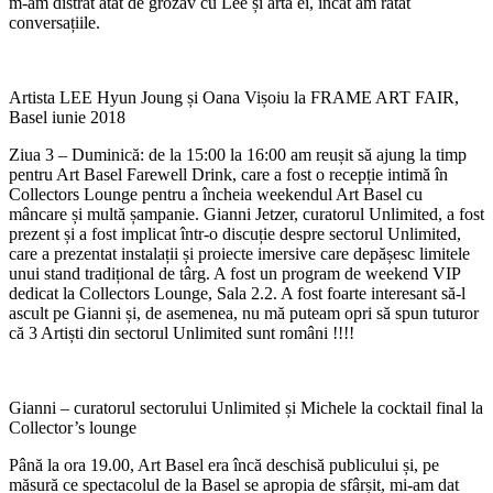
m-am distrat atât de grozav cu Lee și arta ei, încât am ratat
conversațiile.
Artista LEE Hyun Joung și Oana Vișoiu la FRAME ART FAIR,
Basel iunie 2018
Ziua 3 – Duminică: de la 15:00 la 16:00 am reușit să ajung la timp
pentru Art Basel Farewell Drink, care a fost o recepție intimă în
Collectors Lounge pentru a încheia weekendul Art Basel cu
mâncare și multă șampanie. Gianni Jetzer, curatorul Unlimited, a fost
prezent și a fost implicat într-o discuție despre sectorul Unlimited,
care a prezentat instalații și proiecte imersive care depășesc limitele
unui stand tradițional de târg. A fost un program de weekend VIP
dedicat la Collectors Lounge, Sala 2.2. A fost foarte interesant să-l
ascult pe Gianni și, de asemenea, nu mă puteam opri să spun tuturor
că 3 Artiști din sectorul Unlimited sunt români !!!!
Gianni – curatorul sectorului Unlimited și Michele la cocktail final la
Collector’s lounge
Până la ora 19.00, Art Basel era încă deschisă publicului și, pe
măsură ce spectacolul de la Basel se apropia de sfârșit, mi-am dat