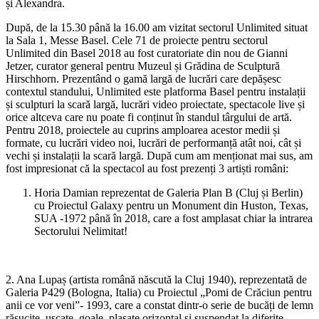
și Alexandra.
După, de la 15.30 până la 16.00 am vizitat sectorul Unlimited situat
la Sala 1, Messe Basel. Cele 71 de proiecte pentru sectorul
Unlimited din Basel 2018 au fost curatoriate din nou de Gianni
Jetzer, curator general pentru Muzeul și Grădina de Sculptură
Hirschhorn. Prezentând o gamă largă de lucrări care depășesc
contextul standului, Unlimited este platforma Basel pentru instalații
și sculpturi la scară largă, lucrări video proiectate, spectacole live și
orice altceva care nu poate fi conținut în standul târgului de artă.
Pentru 2018, proiectele au cuprins amploarea acestor medii și
formate, cu lucrări video noi, lucrări de performanță atât noi, cât și
vechi și instalații la scară largă. După cum am menționat mai sus, am
fost impresionat că la spectacol au fost prezenți 3 artiști români:
Horia Damian reprezentat de Galeria Plan B (Cluj și Berlin)
cu Proiectul Galaxy pentru un Monument din Huston, Texas,
SUA -1972 până în 2018, care a fost amplasat chiar la intrarea
Sectorului Nelimitat!
2. Ana Lupaș (artista română născută la Cluj 1940), reprezentată de
Galeria P429 (Bologna, Italia) cu Proiectul „Pomi de Crăciun pentru
anii ce vor veni”- 1993, care a constat dintr-o serie de bucăți de lemn
răsucite, uscate, goale, plasate orizontal si suspendat la diferite