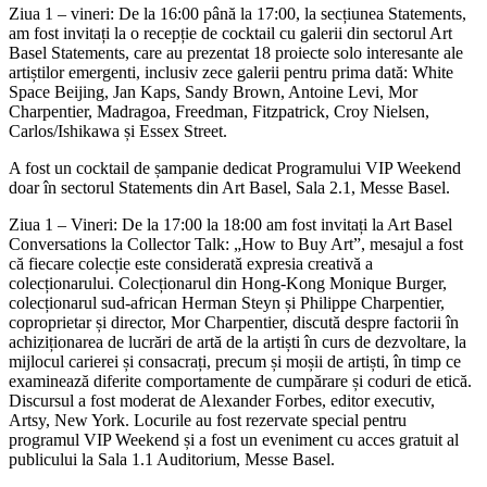
Ziua 1 – vineri: De la 16:00 până la 17:00, la secțiunea Statements,
am fost invitați la o recepție de cocktail cu galerii din sectorul Art
Basel Statements, care au prezentat 18 proiecte solo interesante ale
artiștilor emergenti, inclusiv zece galerii pentru prima dată: White
Space Beijing, Jan Kaps, Sandy Brown, Antoine Levi, Mor
Charpentier, Madragoa, Freedman, Fitzpatrick, Croy Nielsen,
Carlos/Ishikawa și Essex Street.
A fost un cocktail de șampanie dedicat Programului VIP Weekend
doar în sectorul Statements din Art Basel, Sala 2.1, Messe Basel.
Ziua 1 – Vineri: De la 17:00 la 18:00 am fost invitați la Art Basel
Conversations la Collector Talk: „How to Buy Art”, mesajul a fost
că fiecare colecție este considerată expresia creativă a
colecționarului. Colecționarul din Hong-Kong Monique Burger,
colecționarul sud-african Herman Steyn și Philippe Charpentier,
coproprietar și director, Mor Charpentier, discută despre factorii în
achiziționarea de lucrări de artă de la artiști în curs de dezvoltare, la
mijlocul carierei și consacrați, precum și moșii de artiști, în timp ce
examinează diferite comportamente de cumpărare și coduri de etică.
Discursul a fost moderat de Alexander Forbes, editor executiv,
Artsy, New York. Locurile au fost rezervate special pentru
programul VIP Weekend și a fost un eveniment cu acces gratuit al
publicului la Sala 1.1 Auditorium, Messe Basel.