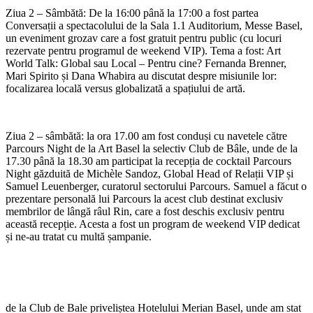
Ziua 2 – Sâmbătă: De la 16:00 până la 17:00 a fost partea
Conversații a spectacolului de la Sala 1.1 Auditorium, Messe Basel,
un eveniment grozav care a fost gratuit pentru public (cu locuri
rezervate pentru programul de weekend VIP). Tema a fost: Art
World Talk: Global sau Local – Pentru cine? Fernanda Brenner,
Mari Spirito și Dana Whabira au discutat despre misiunile lor:
focalizarea locală versus globalizată a spațiului de artă.
Ziua 2 – sâmbătă: la ora 17.00 am fost conduși cu navetele către
Parcours Night de la Art Basel la selectiv Club de Bâle, unde de la
17.30 până la 18.30 am participat la recepția de cocktail Parcours
Night găzduită de Michèle Sandoz, Global Head of Relații VIP și
Samuel Leuenberger, curatorul sectorului Parcours. Samuel a făcut o
prezentare personală lui Parcours la acest club destinat exclusiv
membrilor de lângă râul Rin, care a fost deschis exclusiv pentru
această recepție. Acesta a fost un program de weekend VIP dedicat
și ne-au tratat cu multă șampanie.
de la Club de Bale priveliștea Hotelului Merian Basel, unde am stat