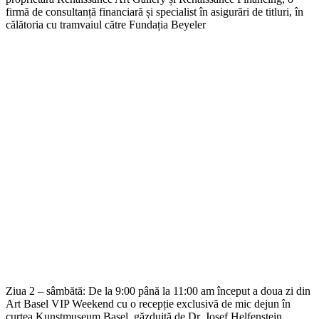
firmă de consultanță financiară și specialist în asigurări de titluri, în
călătoria cu tramvaiul către Fundația Beyeler
Ziua 2 – sâmbătă: De la 9:00 până la 11:00 am început a doua zi din
Art Basel VIP Weekend cu o recepție exclusivă de mic dejun în
curtea Kunstmuseum Basel, găzduită de Dr. Josef Helfenstein,