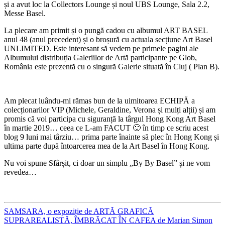
și a avut loc la Collectors Lounge și noul UBS Lounge, Sala 2.2,
Messe Basel.
La plecare am primit și o pungă cadou cu albumul ART BASEL
anul 48 (anul precedent) și o broșură cu actuala secțiune Art Basel
UNLIMITED. Este interesant să vedem pe primele pagini ale
Albumului distribuția Galeriilor de Artă participante pe Glob,
România este prezentă cu o singură Galerie situată în Cluj ( Plan B).
Am plecat luându-mi rămas bun de la uimitoarea ECHIPĂ a
colecționarilor VIP (Michele, Geraldine, Verona și mulți alții) și am
promis că voi participa cu siguranță la târgul Hong Kong Art Basel
în martie 2019… ceea ce L-am FACUT 🙂 în timp ce scriu acest
blog 9 luni mai târziu… prima parte înainte să plec în Hong Kong și
ultima parte după întoarcerea mea de la Art Basel în Hong Kong.
Nu voi spune Sfârșit, ci doar un simplu „By By Basel” și ne vom
revedea…
SAMSARA, o expoziție de ARTĂ GRAFICĂ
SUPRAREALISTĂ, ÎMBRĂCAT ÎN CAFEA de Marian Simon