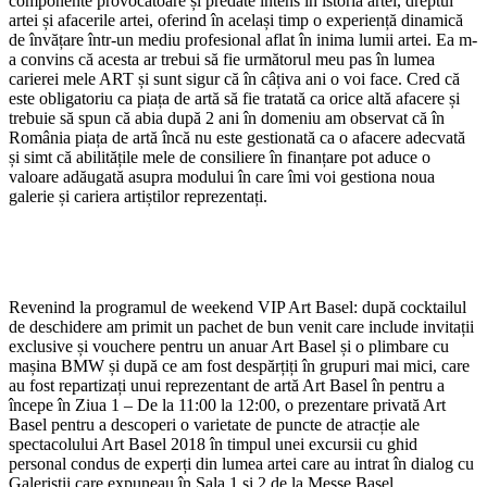
componente provocatoare și predate intens în istoria artei, dreptul
artei și afacerile artei, oferind în același timp o experiență dinamică
de învățare într-un mediu profesional aflat în inima lumii artei. Ea m-
a convins că acesta ar trebui să fie următorul meu pas în lumea
carierei mele ART și sunt sigur că în câțiva ani o voi face. Cred că
este obligatoriu ca piața de artă să fie tratată ca orice altă afacere și
trebuie să spun că abia după 2 ani în domeniu am observat că în
România piața de artă încă nu este gestionată ca o afacere adecvată
și simt că abilitățile mele de consiliere în finanțare pot aduce o
valoare adăugată asupra modului în care îmi voi gestiona noua
galerie și cariera artiștilor reprezentați.
Revenind la programul de weekend VIP Art Basel: după cocktailul
de deschidere am primit un pachet de bun venit care include invitații
exclusive și vouchere pentru un anuar Art Basel și o plimbare cu
mașina BMW și după ce am fost despărțiți în grupuri mai mici, care
au fost repartizați unui reprezentant de artă Art Basel în pentru a
începe în Ziua 1 – De la 11:00 la 12:00, o prezentare privată Art
Basel pentru a descoperi o varietate de puncte de atracție ale
spectacolului Art Basel 2018 în timpul unei excursii cu ghid
personal condus de experți din lumea artei care au intrat în dialog cu
Galeriștii care expuneau în Sala 1 și 2 de la Messe Basel.