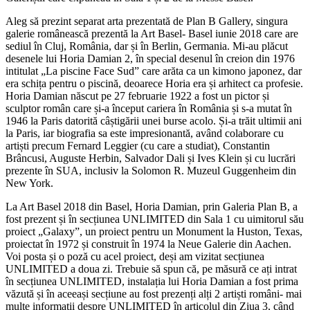
Aleg să prezint separat arta prezentată de Plan B Gallery, singura
galerie românească prezentă la Art Basel- Basel iunie 2018 care are
sediul în Cluj, România, dar și în Berlin, Germania. Mi-au plăcut
desenele lui Horia Damian 2, în special desenul în creion din 1976
intitulat „La piscine Face Sud” care arăta ca un kimono japonez, dar
era schița pentru o piscină, deoarece Horia era și arhitect ca profesie.
Horia Damian născut pe 27 februarie 1922 a fost un pictor și
sculptor român care și-a început cariera în România și s-a mutat în
1946 la Paris datorită câștigării unei burse acolo. Și-a trăit ultimii ani
la Paris, iar biografia sa este impresionantă, având colaborare cu
artiști precum Fernard Leggier (cu care a studiat), Constantin
Brâncusi, Auguste Herbin, Salvador Dali și Ives Klein și cu lucrări
prezente în SUA, inclusiv la Solomon R. Muzeul Guggenheim din
New York.
La Art Basel 2018 din Basel, Horia Damian, prin Galeria Plan B, a
fost prezent și în secțiunea UNLIMITED din Sala 1 cu uimitorul său
proiect „Galaxy”, un proiect pentru un Monument la Huston, Texas,
proiectat în 1972 și construit în 1974 la Neue Galerie din Aachen.
Voi posta și o poză cu acel proiect, deși am vizitat secțiunea
UNLIMITED a doua zi. Trebuie să spun că, pe măsură ce ați intrat
în secțiunea UNLIMITED, instalația lui Horia Damian a fost prima
văzută și în aceeași secțiune au fost prezenți alți 2 artiști români- mai
multe informații despre UNLIMITED în articolul din Ziua 3, când