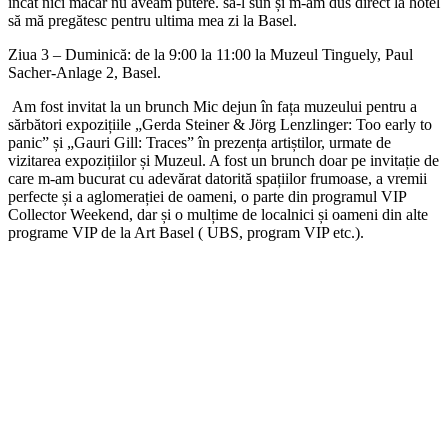
încât nici măcar nu aveam putere. să-l sun și m-am dus direct la hotel
să mă pregătesc pentru ultima mea zi la Basel.
Ziua 3 – Duminică: de la 9:00 la 11:00 la Muzeul Tinguely, Paul
Sacher-Anlage 2, Basel.
Am fost invitat la un brunch Mic dejun în fața muzeului pentru a
sărbători expozițiile „Gerda Steiner & Jörg Lenzlinger: Too early to
panic” și „Gauri Gill: Traces” în prezența artiștilor, urmate de
vizitarea expozițiilor și Muzeul. A fost un brunch doar pe invitație de
care m-am bucurat cu adevărat datorită spațiilor frumoase, a vremii
perfecte și a aglomerației de oameni, o parte din programul VIP
Collector Weekend, dar și o mulțime de localnici și oameni din alte
programe VIP de la Art Basel ( UBS, program VIP etc.).