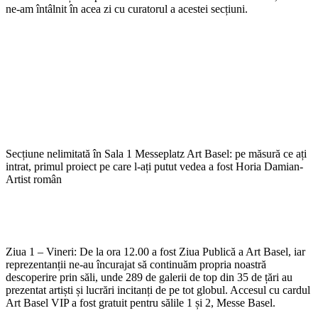
ne-am întâlnit în acea zi cu curatorul a acestei secțiuni.
Secțiune nelimitată în Sala 1 Messeplatz Art Basel: pe măsură ce ați
intrat, primul proiect pe care l-ați putut vedea a fost Horia Damian-
Artist român
Ziua 1 – Vineri: De la ora 12.00 a fost Ziua Publică a Art Basel, iar
reprezentanții ne-au încurajat să continuăm propria noastră
descoperire prin săli, unde 289 de galerii de top din 35 de țări au
prezentat artiști și lucrări incitanți de pe tot globul. Accesul cu cardul
Art Basel VIP a fost gratuit pentru sălile 1 și 2, Messe Basel.