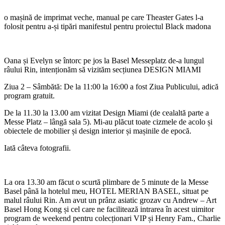
o mașină de imprimat veche, manual pe care Theaster Gates l-a
folosit pentru a-și tipări manifestul pentru proiectul Black madona
Oana și Evelyn se întorc pe jos la Basel Messeplatz de-a lungul
râului Rin, intenționăm să vizităm secțiunea DESIGN MIAMI
Ziua 2 – Sâmbătă: De la 11:00 la 16:00 a fost Ziua Publicului, adică
program gratuit.
De la 11.30 la 13.00 am vizitat Design Miami (de cealaltă parte a
Messe Platz – lângă sala 5). Mi-au plăcut toate cizmele de acolo și
obiectele de mobilier și design interior și mașinile de epocă.
Iată câteva fotografii.
La ora 13.30 am făcut o scurtă plimbare de 5 minute de la Messe
Basel până la hotelul meu, HOTEL MERIAN BASEL, situat pe
malul râului Rin. Am avut un prânz asiatic grozav cu Andrew – Art
Basel Hong Kong și cel care ne facilitează intrarea în acest uimitor
program de weekend pentru colecționari VIP și Henry Fam., Charlie