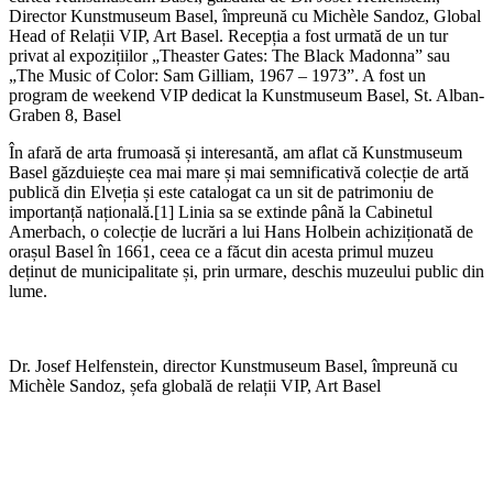
Director Kunstmuseum Basel, împreună cu Michèle Sandoz, Global
Head of Relații VIP, Art Basel. Recepția a fost urmată de un tur
privat al expozițiilor „Theaster Gates: The Black Madonna” sau
„The Music of Color: Sam Gilliam, 1967 – 1973”. A fost un
program de weekend VIP dedicat la Kunstmuseum Basel, St. Alban-
Graben 8, Basel
În afară de arta frumoasă și interesantă, am aflat că Kunstmuseum
Basel găzduiește cea mai mare și mai semnificativă colecție de artă
publică din Elveția și este catalogat ca un sit de patrimoniu de
importanță națională.[1] Linia sa se extinde până la Cabinetul
Amerbach, o colecție de lucrări a lui Hans Holbein achiziționată de
orașul Basel în 1661, ceea ce a făcut din acesta primul muzeu
deținut de municipalitate și, prin urmare, deschis muzeului public din
lume.
Dr. Josef Helfenstein, director Kunstmuseum Basel, împreună cu
Michèle Sandoz, șefa globală de relații VIP, Art Basel