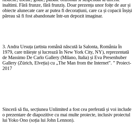
inaltimi. Fără frunze, fără frunziș. Doar prezența unor foițe de aur și
obiecte alunecate care ar putea fi decorațiuni, care ca și copacii înșiși
păreau să fi fost abandonate într-un depozit imaginar.
3. Andra Ursuța (artista română născută la Salonta, România în
1979, care trăiește și lucrează în New York City, NY), reprezentată
de Massimo De Carlo Gallery (Milano, Italia) și Eva Presenhuber
Gallery (Zürich, Elveția) cu „The Man from the Internet”. ” Proiect-
2017
Sinceră să fiu, secțiunea Unlimited a fost cea preferată și voi include
o prezentare de diapozitive cu mai multe proiecte, inclusiv proiectul
lui Yoko Ono (soția lui John Lennon).