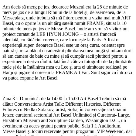
Am decis să merg pe jos, deoarece Muzeul era la 25 de minute de
mers pe jos de-a lungul Rinului de la hotel și, de asemenea, de la
Messeplatz, unde trebuia să mă întorc pentru a vizita mai mult ART
Basel, cu o oprire la un alt târg satelit numit FRAME, situat la 10
minute de mers pe jos de Messe Basel. unde am vrut să vizitez un
proiect curatat de LEE HYUN JOUNG – o artistă franceză
talentată, cu rădăcini coreene, care locuiește la Paris. A fost o
experiență super, deoarece Basel este un oraș curat, orientat spre
natură și mi-a plăcut cu adevărat plimbarea mea lungă și mi-am dorit
să am camera de baie cu mine și să cumpăr sacii plutitori pentru a
experimenta deriva râului. Iată încă câteva fotografii de la plimbările
mele și de la întâlnirea mea cu Lee și arta ei uimitoare realizată pe
Hanji și pigment coreean la FRAME Art Fair. Sunt sigur că într-o zi
va putea expune la Art Basel.
Ziua 3 – Duminică: de la 14:00 la 15:00 Art Basel Trebuia să mă
alătur Conversations Artist Talk: Different Histories, Different
Futures cu Nedko Solakov, artist, Sofia, în conversație cu Gianni
Jetzer, curatorul sectorului Art Basel Unlimited și Curatorat- Large,
Hirshhorn Museum and Sculpture Garden, Washington D.C., un
eveniment cu acces gratuit pentru public, Sala 1.1 Auditorium,
Messe Basel și locuri rezervate pentru programul VIP Weekend, dar