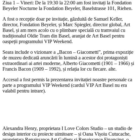
Ziua 1 – Vineri: De la 19:30 la 22:00 am fost invitați la Fondation
Beyeler Nocturne la Fondation Beyeler, Baselstrasse 101, Riehen.
A fost o recepție doar pe invitație, găzduită de Samuel Keller,
director, Fondation Beyeler, și Marc Spiegler, director global, Art
Basel, și am mers acolo cu o plimbare specială cu tramvaiul cu
tradiționalul Oldie Tram din Basel, aranjat de Art Basel pentru
oaspeții programului VIP Weekend.
Seara include o vizionare a „Bacon – Giacometti”, prima expoziție
de muzeu dedicată aruncării în lumină a acestor doi protagoniști
extraordinari ai artei moderne, Alberto Giacometti (1901 – 1966) și
Francis Bacon (1909 – 1992), și relația lor cu fiecare. alte.
Accesul a fost permis la prezentarea invitației noastre personale ca
parte a programului VIP Weekend (cardul VIP Art Basel nu era
valabil pentru intrare).
Alexandra Henry, proprietara I Love Colors Studio – un studio de
design interior cu proiecte uimitoare – și Oana Vișoiu Cutucache,
proprietara Renaissance Art Gallery și Renaissance Financing, o