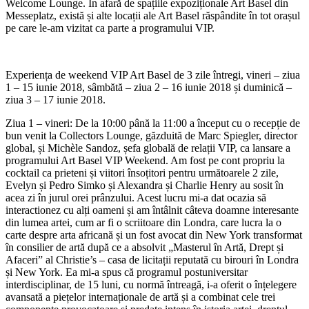
Welcome Lounge. În afară de spațiile expoziționale Art Basel din
Messeplatz, există și alte locații ale Art Basel răspândite în tot orașul
pe care le-am vizitat ca parte a programului VIP.
Experiența de weekend VIP Art Basel de 3 zile întregi, vineri – ziua
1 – 15 iunie 2018, sâmbătă – ziua 2 – 16 iunie 2018 și duminică –
ziua 3 – 17 iunie 2018.
Ziua 1 – vineri: De la 10:00 până la 11:00 a început cu o recepție de
bun venit la Collectors Lounge, găzduită de Marc Spiegler, director
global, și Michèle Sandoz, șefa globală de relații VIP, ca lansare a
programului Art Basel VIP Weekend. Am fost pe cont propriu la
cocktail ca prieteni și viitori însoțitori pentru următoarele 2 zile,
Evelyn și Pedro Simko și Alexandra și Charlie Henry au sosit în
acea zi în jurul orei prânzului. Acest lucru mi-a dat ocazia să
interactionez cu alți oameni și am întâlnit câteva doamne interesante
din lumea artei, cum ar fi o scriitoare din Londra, care lucra la o
carte despre arta africană și un fost avocat din New York transformat
în consilier de artă după ce a absolvit „Masterul în Artă, Drept și
Afaceri” al Christie’s – casa de licitații reputată cu birouri în Londra
și New York. Ea mi-a spus că programul postuniversitar
interdisciplinar, de 15 luni, cu normă întreagă, i-a oferit o înțelegere
avansată a piețelor internaționale de artă și a combinat cele trei