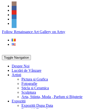
Skip
Social
to
Icons
content
PARTENER
Follow Renaissance Art Gallery on Artsy
ARTSY
Toggle Navigation
Despre Noi
Lucrări de Vânzare
Artisti
Pictura si Grafica
Fotografie
Sticla si Ceramica
Sculptura
Arta, Stiinta, Moda , Parfum si Bijuterie
Expozitii
Expozitii Dupa Data