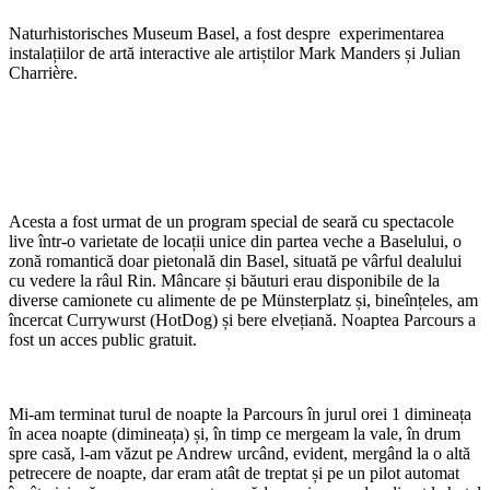
Naturhistorisches Museum Basel, a fost despre experimentarea
instalațiilor de artă interactive ale artiștilor Mark Manders și Julian
Charrière.
Acesta a fost urmat de un program special de seară cu spectacole
live într-o varietate de locații unice din partea veche a Baselului, o
zonă romantică doar pietonală din Basel, situată pe vârful dealului
cu vedere la râul Rin. Mâncare și băuturi erau disponibile de la
diverse camionete cu alimente de pe Münsterplatz și, bineînțeles, am
încercat Currywurst (HotDog) și bere elvețiană. Noaptea Parcours a
fost un acces public gratuit.
Mi-am terminat turul de noapte la Parcours în jurul orei 1 dimineața
în acea noapte (dimineața) și, în timp ce mergeam la vale, în drum
spre casă, l-am văzut pe Andrew urcând, evident, mergând la o altă
petrecere de noapte, dar eram atât de treptat și pe un pilot automat