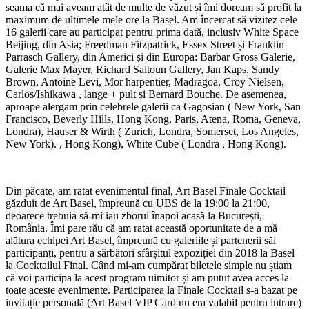
seama că mai aveam atât de multe de văzut și îmi doream să profit la
maximum de ultimele mele ore la Basel. Am încercat să vizitez cele
16 galerii care au participat pentru prima dată, inclusiv White Space
Beijing, din Asia; Freedman Fitzpatrick, Essex Street și Franklin
Parrasch Gallery, din Americi și din Europa: Barbar Gross Galerie,
Galerie Max Mayer, Richard Saltoun Gallery, Jan Kaps, Sandy
Brown, Antoine Levi, Mor harpentier, Madragoa, Croy Nielsen,
Carlos/Ishikawa , lange + pult și Bernard Bouche. De asemenea,
aproape alergam prin celebrele galerii ca Gagosian ( New York, San
Francisco, Beverly Hills, Hong Kong, Paris, Atena, Roma, Geneva,
Londra), Hauser & Wirth ( Zurich, Londra, Somerset, Los Angeles,
New York). , Hong Kong), White Cube ( Londra , Hong Kong).
Din păcate, am ratat evenimentul final, Art Basel Finale Cocktail
găzduit de Art Basel, împreună cu UBS de la 19:00 la 21:00,
deoarece trebuia să-mi iau zborul înapoi acasă la București,
România. Îmi pare rău că am ratat această oportunitate de a mă
alătura echipei Art Basel, împreună cu galeriile și partenerii săi
participanți, pentru a sărbători sfârșitul expoziției din 2018 la Basel
la Cocktailul Final. Când mi-am cumpărat biletele simple nu știam
că voi participa la acest program uimitor și am putut avea acces la
toate aceste evenimente. Participarea la Finale Cocktail s-a bazat pe
invitație personală (Art Basel VIP Card nu era valabil pentru intrare)