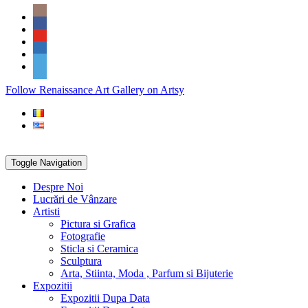
Skip
Social
to
Icons
content
PARTENER
Follow Renaissance Art Gallery on Artsy
ARTSY
Toggle Navigation
Despre Noi
Lucrări de Vânzare
Artisti
Pictura si Grafica
Fotografie
Sticla si Ceramica
Sculptura
Arta, Stiinta, Moda , Parfum si Bijuterie
Expozitii
Expozitii Dupa Data