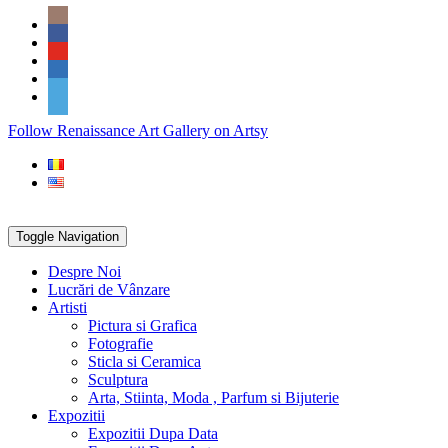
Skip
Social
to
Icons
content
PARTENER
Follow Renaissance Art Gallery on Artsy
ARTSY
Toggle Navigation
Despre Noi
Lucrări de Vânzare
Artisti
Pictura si Grafica
Fotografie
Sticla si Ceramica
Sculptura
Arta, Stiinta, Moda , Parfum si Bijuterie
Expozitii
Expozitii Dupa Data