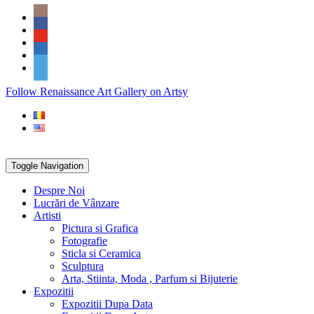
Skip
Social
to
Icons
content
PARTENER
Follow Renaissance Art Gallery on Artsy
ARTSY
Toggle Navigation
Despre Noi
Lucrări de Vânzare
Artisti
Pictura si Grafica
Fotografie
Sticla si Ceramica
Sculptura
Arta, Stiinta, Moda , Parfum si Bijuterie
Expozitii
Expozitii Dupa Data