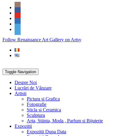
Skip
Social
to
Icons
content
PARTENER
Follow Renaissance Art Gallery on Artsy
ARTSY
Toggle Navigation
Despre Noi
Lucrări de Vânzare
Artisti
Pictura si Grafica
Fotografie
Sticla si Ceramica
Sculptura
Arta, Stiinta, Moda , Parfum si Bijuterie
Expozitii
Expozitii Dupa Data