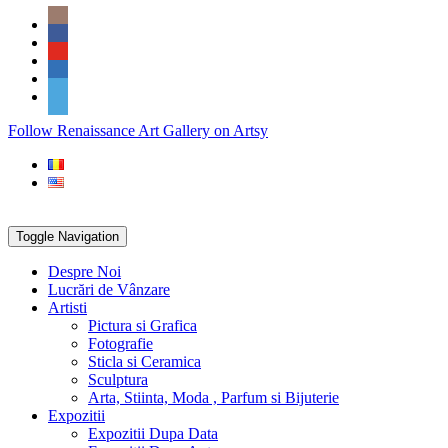
Skip
Social
to
Icons
content
PARTENER
Follow Renaissance Art Gallery on Artsy
ARTSY
Toggle Navigation
Despre Noi
Lucrări de Vânzare
Artisti
Pictura si Grafica
Fotografie
Sticla si Ceramica
Sculptura
Arta, Stiinta, Moda , Parfum si Bijuterie
Expozitii
Expozitii Dupa Data