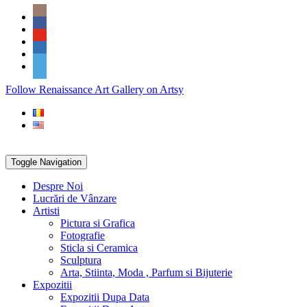
Skip
Social
to
Icons
content
PARTENER
Follow Renaissance Art Gallery on Artsy
ARTSY
Toggle Navigation
Despre Noi
Lucrări de Vânzare
Artisti
Pictura si Grafica
Fotografie
Sticla si Ceramica
Sculptura
Arta, Stiinta, Moda , Parfum si Bijuterie
Expozitii
Expozitii Dupa Data