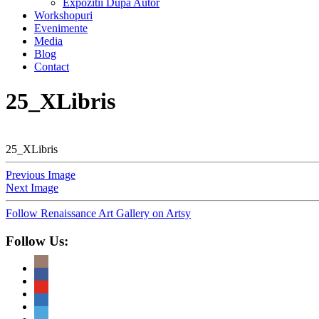
Expozitii Dupa Autor
Workshopuri
Evenimente
Media
Blog
Contact
25_XLibris
25_XLibris
Previous Image
Next Image
Follow Renaissance Art Gallery on Artsy
Follow Us: