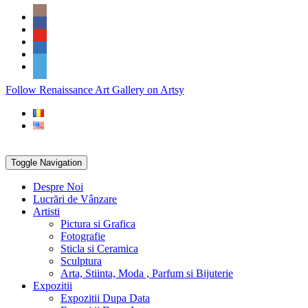
Skip
Social
to
Icons
content
PARTENER
Follow Renaissance Art Gallery on Artsy
ARTSY
Toggle Navigation
Despre Noi
Lucrări de Vânzare
Artisti
Pictura si Grafica
Fotografie
Sticla si Ceramica
Sculptura
Arta, Stiinta, Moda , Parfum si Bijuterie
Expozitii
Expozitii Dupa Data