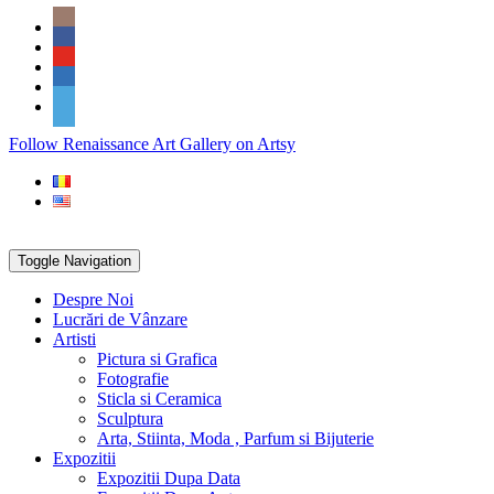
Skip
Social
to
Icons
content
PARTENER
Follow Renaissance Art Gallery on Artsy
ARTSY
Toggle Navigation
Despre Noi
Lucrări de Vânzare
Artisti
Pictura si Grafica
Fotografie
Sticla si Ceramica
Sculptura
Arta, Stiinta, Moda , Parfum si Bijuterie
Expozitii
Expozitii Dupa Data