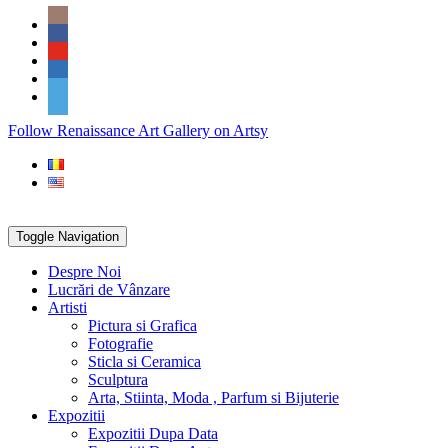
Skip
Social
to
Icons
content
PARTENER
Follow Renaissance Art Gallery on Artsy
ARTSY
Toggle Navigation
Despre Noi
Lucrări de Vânzare
Artisti
Pictura si Grafica
Fotografie
Sticla si Ceramica
Sculptura
Arta, Stiinta, Moda , Parfum si Bijuterie
Expozitii
Expozitii Dupa Data