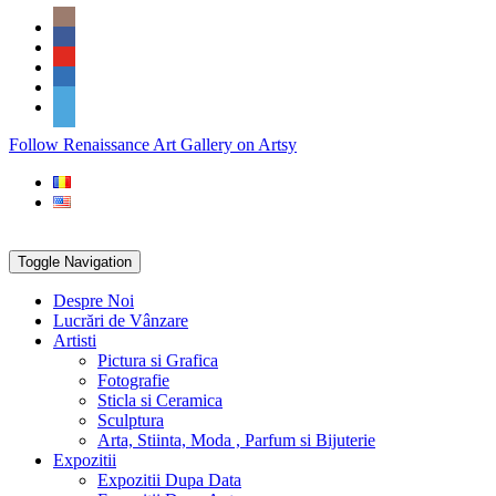
Skip
Social
to
Icons
content
PARTENER
Follow Renaissance Art Gallery on Artsy
ARTSY
Toggle Navigation
Despre Noi
Lucrări de Vânzare
Artisti
Pictura si Grafica
Fotografie
Sticla si Ceramica
Sculptura
Arta, Stiinta, Moda , Parfum si Bijuterie
Expozitii
Expozitii Dupa Data