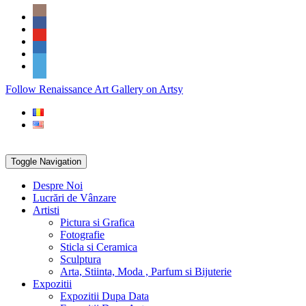
Skip
Social
to
Icons
content
PARTENER
Follow Renaissance Art Gallery on Artsy
ARTSY
Toggle Navigation
Despre Noi
Lucrări de Vânzare
Artisti
Pictura si Grafica
Fotografie
Sticla si Ceramica
Sculptura
Arta, Stiinta, Moda , Parfum si Bijuterie
Expozitii
Expozitii Dupa Data