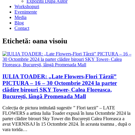
Expozitii Dupa Autor
Workshopuri
Evenimente
Media
Blog
Contact
Etichetă:
oana visoiu
IULIA TOADER: „Late Flowers-Flori Târzii”
PICTURA – 16 – 30 Octombrie 2024 la parter
clădire birouri SKY Tower- Calea Floreasca,
București, lângă Promenada Mall
Colecția de pictura intitulată sugestiv ” Flori tarzii” – LATE
FLOWERS a artista Iulia Toader expusă în luna Octombrie 2024 la
parter clădire birouri Sky Tower din București Calea Floreasca a
avut VERNISAJ în 15 Octombrie 2024. În aceasta toamna , după o
vara torida…