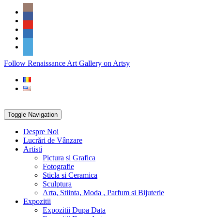
Skip
Social
to
Icons
content
PARTENER
Follow Renaissance Art Gallery on Artsy
ARTSY
Toggle Navigation
Despre Noi
Lucrări de Vânzare
Artisti
Pictura si Grafica
Fotografie
Sticla si Ceramica
Sculptura
Arta, Stiinta, Moda , Parfum si Bijuterie
Expozitii
Expozitii Dupa Data