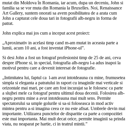
mutat din Moldova în Romania, iar acum, dupa un deceniu, John si
familia sa se vor muta din Romania la Bruxelles. Noi, Renaissance
Art Gallery, suntem onorati sa avem posibilitatea de a arata cum
John a capturat cele doua tari in fotografii alb-negru in forma de
patrat.
John explica mai jos cum a inceput acest proiect:
„Aproximativ in acelasi timp cand m-am mutat in aceasta parte a
lumii, acum 10 ani, a fost inventat iPhone-ul”.
Si desi John a fost un fotograf profesionist timp de 25 de ani, ceva
despre iPhone si, in special, fotografia alb-negru l-a adus inapoi la
motivul pentru care a devenit interesat de fotografie.
„Intimitatea lui, faptul ca l-am avut intotdeauna cu mine, frumusetea
simpla si eleganta a patratului in raport cu imaginile mai verticale si
orizontale mai mari, pe care am fost incurajat sa le folosesc ca parte
a slujbei mele ca fotograf pentru ultimul doua decenii. Folosirea alb-
negru pentru mine a avut intotdeauna mai mult sens. Permite
spectatorului sa umple golurile si sa-si foloseasca in mod activ
mintea pentru a-si imagina ceea ce nu este afisat. Umbrele devin mai
importante. Utilizarea punctelor de disparitie ca parte a compozitiei
este mai importanta. Mai mult decat orice, permite imaginii sa prinda
viata, nu neaparat pe hartie, ci in teatrul mintii.”