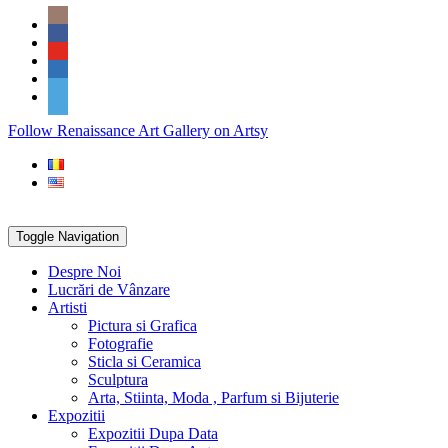
Skip
Social
to
Icons
content
PARTENER
Follow Renaissance Art Gallery on Artsy
ARTSY
Toggle Navigation
Despre Noi
Lucrări de Vânzare
Artisti
Pictura si Grafica
Fotografie
Sticla si Ceramica
Sculptura
Arta, Stiinta, Moda , Parfum si Bijuterie
Expozitii
Expozitii Dupa Data